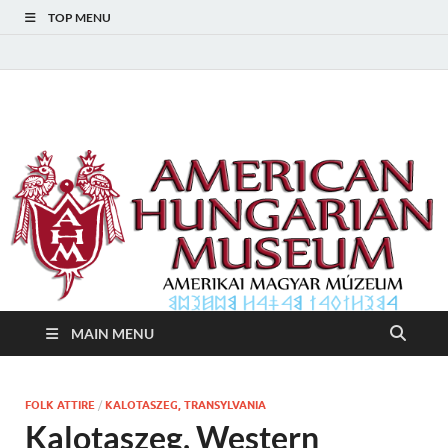
TOP MENU
American Hungarian
American Hungarian Museum – Amerikai Magyar Múzeum
Museum – Amerikai
Magyar Múzeum
MAIN MENU
FOLK ATTIRE
/
KALOTASZEG, TRANSYLVANIA
Kalotaszeg, Western