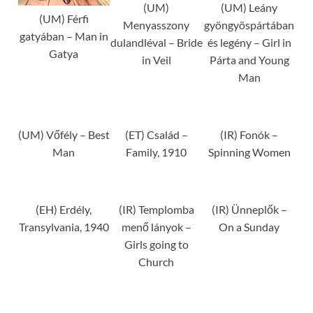
(UM)
(UM) Leány
(UM) Férfi
Menyasszony
gyöngyöspártában
gatyában – Man in
dulandléval – Bride
és legény – Girl in
Gatya
in Veil
Párta and Young
Man
(UM) Vőfély – Best
(ET) Család –
(IR) Fonók –
Man
Family, 1910
Spinning Women
(EH) Erdély,
(IR) Templomba
(IR) Ünneplők –
Transylvania, 1940
menő lányok –
On a Sunday
Girls going to
Church