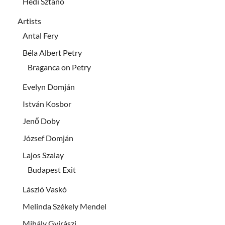
Hédi Sztanó
Artists
Antal Fery
Béla Albert Petry
Braganca on Petry
Evelyn Domján
István Kosbor
Jenő Doby
József Domján
Lajos Szalay
Budapest Exit
László Vaskó
Melinda Székely Mendel
Mihály Gyirászi