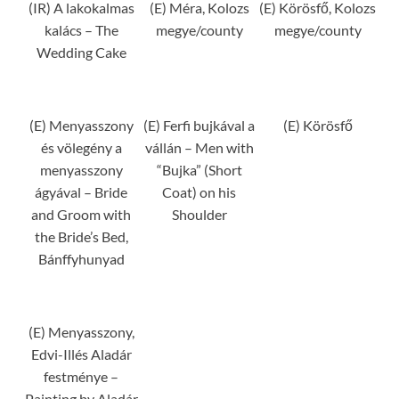
(IR) A lakokalmas
(E) Méra, Kolozs
(E) Körösfő, Kolozs
kalács – The
megye/county
megye/county
Wedding Cake
(E) Menyasszony
(E) Ferfi bujkával a
(E) Körösfő
és völegény a
vállán – Men with
menyasszony
“Bujka” (Short
ágyával – Bride
Coat) on his
and Groom with
Shoulder
the Bride’s Bed,
Bánffyhunyad
(E) Menyasszony,
Edvi-Illés Aladár
festménye –
Painting by Aladár