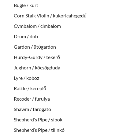
Bugle / kürt
Corn Stalk Violin / kukoricahegedű
Cymbalom / cimbalom
Drum / dob
Gardon / ütőgardon
Hurdy-Gurdy / tekerő
Jughorn / köcsögduda
Lyre / koboz
Rattle / kereplő
Recoder / furulya
Shawm / tárogató
Shepherd’s Pipe / sípok
Shepherd’s Pipe / tilinkó