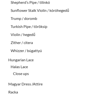
Shepherd’s Pipe / tilinkó
Sunflower Stalk Violin / kóróhegedű
Trump / doromb
Turkish Pipe / töröksíp
Violin / hegedű
Zither / citera
Whizzer / búgattyú
Hungarian Lace
Halas Lace
Close ups
Magyar Dress /Attire
Racka