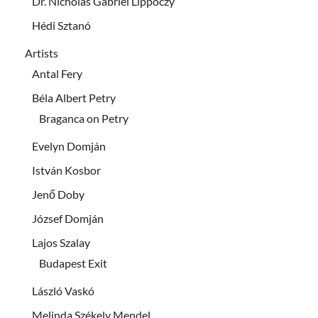
Dr. Nicholas Gabriel Lippóczy
Hédi Sztanó
Artists
Antal Fery
Béla Albert Petry
Braganca on Petry
Evelyn Domján
István Kosbor
Jenő Doby
József Domján
Lajos Szalay
Budapest Exit
László Vaskó
Melinda Székely Mendel