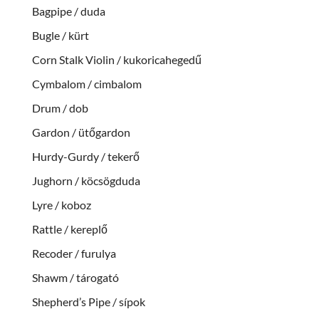
Bagpipe / duda
Bugle / kürt
Corn Stalk Violin / kukoricahegedű
Cymbalom / cimbalom
Drum / dob
Gardon / ütőgardon
Hurdy-Gurdy / tekerő
Jughorn / köcsögduda
Lyre / koboz
Rattle / kereplő
Recoder / furulya
Shawm / tárogató
Shepherd’s Pipe / sípok