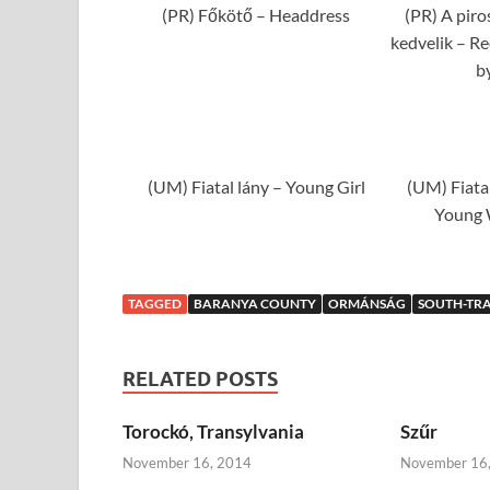
(PR) Főkötő – Headdress
(PR) A piro
kedvelik – R
b
(UM) Fiatal lány – Young Girl
(UM) Fiata
Young 
TAGGED
BARANYA COUNTY
ORMÁNSÁG
SOUTH-TR
RELATED POSTS
Torockó, Transylvania
Szűr
November 16, 2014
November 16