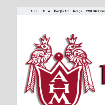
AHFC
AHEA
Domján Art
Interjú
POB 2049 Pass
American Hungar
American Hungarian Museum – Amerikai Magyar