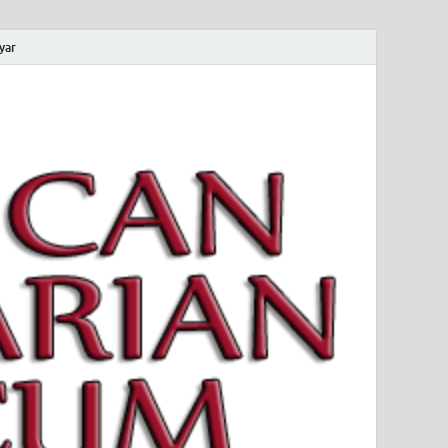
yar
 Magyar Múzeum