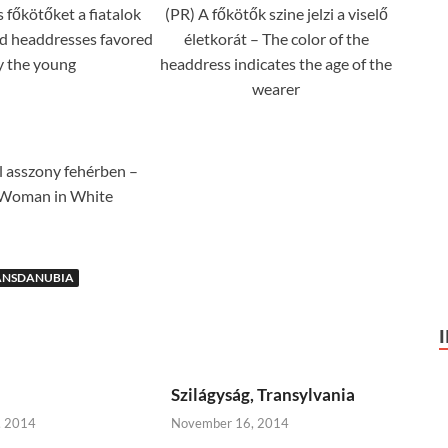
s főkötőket a fiatalok
(PR) A főkötők szine jelzi a viselő
ed headdresses favored
életkorát – The color of the
y the young
headdress indicates the age of the
wearer
l asszony fehérben –
Woman in White
ANSDANUBIA
Szilágyság, Transylvania
, 2014
November 16, 2014