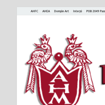
AHFC
AHEA
Domján Art
Interjú
POB 2049 Pass
American Hungar
American Hungarian Museum – Amerikai Magyar