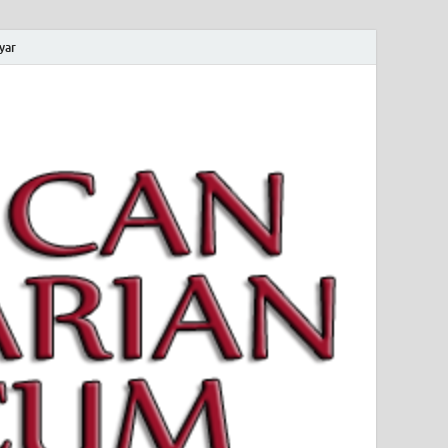
yar
 Magyar Múzeum